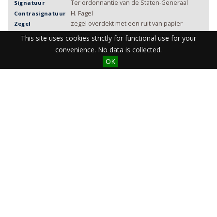
Ter ordonnantie van de Staten-Generaal
Signatuur
H. Fagel
Contrasignatuur
zegel overdekt met een ruit van papier
Zegel
gedrukt
Vorm
This site uses cookies strictly for functional use for your
Nederlands
Taal
convenience. No data is collected.
Algemeen
Geldingsgebied
OK
Isaac Scheltus
Drukker
Gravenhage
Drukplaats
Staats_Overkwartier/djvu_1793/p17930306.djv
DJVU Jaar
u
ST17930306
Import: Part 5
Coverage
ark:/27364/e1QQfDW
Identifier
Item sets
Staats Overkwartier
Visit the Library