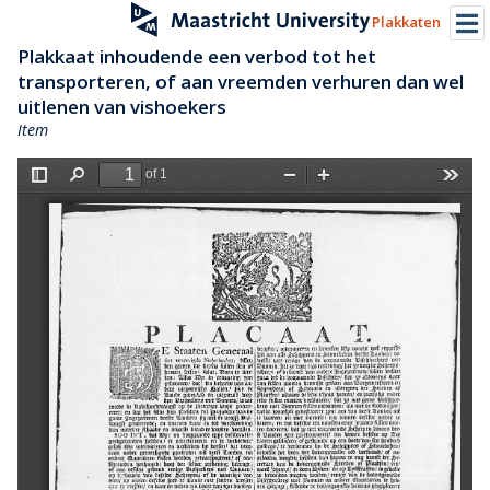
Plakkaten
Plakkaat inhoudende een verbod tot het
transporteren, of aan vreemden verhuren dan wel
uitlenen van vishoekers
Item
of 1
T
F
Z
Z
T
o
i
o
o
o
g
n
o
o
o
g
d
m
m
l
l
O
I
s
e
u
n
S
t
i
d
e
b
a
r