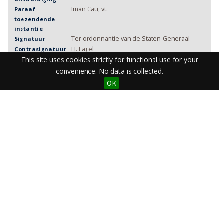
Iman Cau, vt.
Paraaf
toezendende
instantie
Ter ordonnantie van de Staten-Generaal
Signatuur
H. Fagel
Contrasignatuur
This site uses cookies strictly for functional use for your
zegel overdekt met een ruit van papier
Zegel
gedrukt
Vorm
convenience. No data is collected.
Nederlands
Taal
OK
Isaac Scheltus
Drukker
Gravenhage
Drukplaats
Zie (? 1777-05-21)
Bijzonderheden
Staats_Overkwartier/djvu_1778/p17780105.djv
DJVU Jaar
u
ST17780105
Import: Part 5
Coverage
ark:/27364/e1ixhuy
Identifier
Item sets
Staats Overkwartier