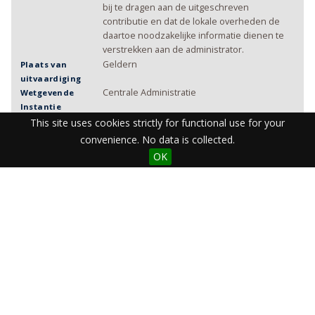
bij te dragen aan de uitgeschreven
contributie en dat de lokale overheden de
daartoe noodzakelijke informatie dienen te
verstrekken aan de administrator.
Geldern
Plaats van
uitvaardiging
Centrale Administratie
Wetgevende
Instantie
January 29, 1795
Datum
This site uses cookies strictly for functional use for your
uitvaardiging
convenience. No data is collected.
Jacobi
Signatuur
OK
Goldbeck
Contrasignatuur
gedrukt
Vorm
Nederlands
Taal
N. Schaffrath
Drukker
Geldern
Drukplaats
Pruisisch_Overkwartier/djvu_1795/p17950129
DJVU Jaar
.djvu
PR17950129
Import: Part 4
Coverage
ark:/27364/e1oJMHd
Identifier
Item sets