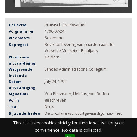
Pruisisch Overkwartier
Collectie
1790-07-24
Volgnummer
Sevenum
Vindplaats
Bevel tot levering van paarden aan de
Kopregest
Weselse Musketier Bataljons
Geldern
Plaats van
uitvaardiging
Landes Administrations Collegium
Wetgevende
Instantie
July 24, 1790
Datum
uitvaardiging
Von Plesmann, Heinius, von Boden
Signatuur
geschreven
Vorm
Duits
Taal
De circulaire wordt uitgevaardigd n.a.v. het
Bijzonderheden
rescript d.d. 10 juli 1790
This site uses cookies strictly for functional use for your
Pruisisch_Overkwartier/djvu_1790/p17900724
DJVU Jaar
convenience. No data is collected.
.djvu