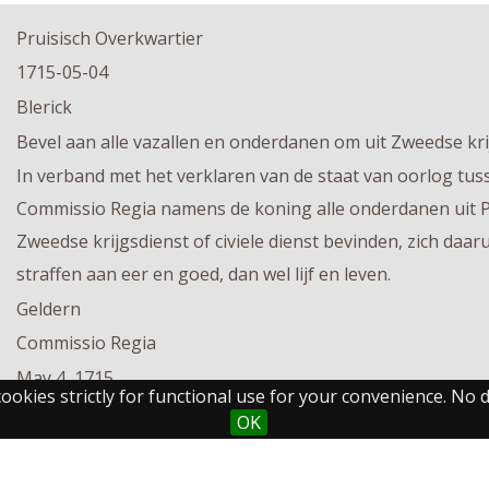
Pruisisch Overkwartier
1715-05-04
Blerick
Bevel aan alle vazallen en onderdanen om uit Zweedse krijg
In verband met het verklaren van de staat van oorlog tu
Commissio Regia namens de koning alle onderdanen uit Pru
Zweedse krijgsdienst of civiele dienst bevinden, zich daar
straffen aan eer en goed, dan wel lijf en leven.
Geldern
Commissio Regia
May 4, 1715
cookies strictly for functional use for your convenience. No da
P. S. von Hagen, W. F. Duncker, F. O. Saint Paul
OK
gedrukt
Duits