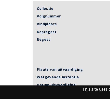
Collectie
Volgnummer
Vindplaats
Kopregest
Regest
Plaats van uitvaardiging
Wetgevende Instantie
Datum uitvaardiging
This site uses 
Signatuur
Vorm
Taal