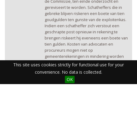
de Commissie, ten einde onderzocht en
gereviseert te worden. Schatheffers die in
gebreke blijven riskeren een boete van tien
goudgulden ten gunste van de exploitenkas.
Indien een schatheffer zich verstout een
geschrapte post opnieuw in rekening te
brengen riskeert hij eveneens een boete van
tien gulden. Kosten van advocaten en
procureurs mogen niet op
gemeenterekeningen in mindering worden
gebracht, tenzij zij tevoren door het Justiz-
This site uses cookies strictly for functional use for your
Collegium zijn goedgekeurd. De ontvanger
convenience. No data is collected.
van ten onrechte uitgekeerde gelden wordt
OK
gestraft met een viervoudige boete.
Bedoelde boetes zijn bij parate executie
invorderbaar zonder enige vorm van proces.
Indien het Justitz-Collegium of het officie-
fiscaal terzake nalatig is kan de gouverneur
van Geldern zelfstandig tot militaire executie
overgaan. Voor het formulier van de in te
dienen rekening zie (? 1721-00-00).
Berlijn
Plaats van
uitvaardiging