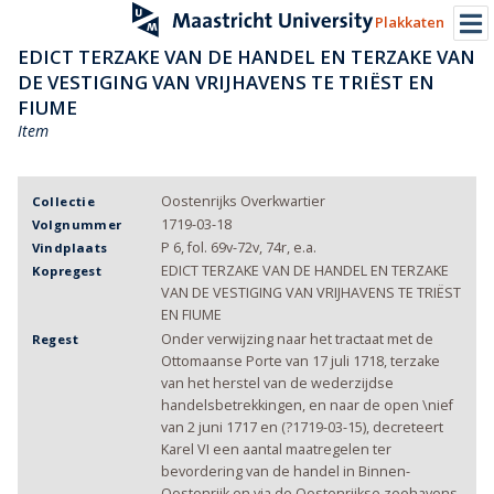
Plakkaten
EDICT TERZAKE VAN DE HANDEL EN TERZAKE VAN
DE VESTIGING VAN VRIJHAVENS TE TRIËST EN
FIUME
Item
Oostenrijks Overkwartier
Collectie
1719-03-18
Volgnummer
P 6, fol. 69v-72v, 74r, e.a.
Vindplaats
EDICT TERZAKE VAN DE HANDEL EN TERZAKE
Kopregest
VAN DE VESTIGING VAN VRIJHAVENS TE TRIËST
EN FIUME
Onder verwijzing naar het tractaat met de
Regest
Ottomaanse Porte van 17 juli 1718, terzake
van het herstel van de wederzijdse
handelsbetrekkingen, en naar de open \nief
van 2 juni 1717 en (?1719-03-15), decreteert
Karel VI een aantal maatregelen ter
bevordering van de handel in Binnen-
Oostenrijk en via de Oostenrijkse zeehavens.