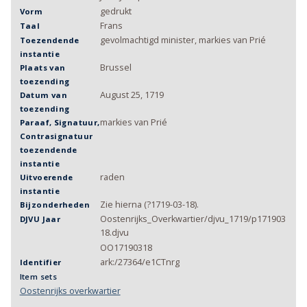
gedrukt
Vorm
Frans
Taal
gevolmachtigd minister, markies van Prié
Toezendende
instantie
Brussel
Plaats van
toezending
August 25, 1719
Datum van
toezending
markies van Prié
Paraaf, Signatuur,
Contrasignatuur
toezendende
instantie
raden
Uitvoerende
instantie
Zie hierna (?1719-03-18).
Bijzonderheden
Oostenrijks_Overkwartier/djvu_1719/p171903
DJVU Jaar
18.djvu
OO17190318
ark:/27364/e1CTnrg
Identifier
Item sets
Oostenrijks overkwartier