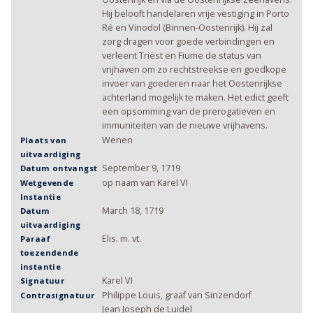
Hij belooft handelaren vrije vestiging in Porto
Ré en Vinodol (Binnen-Oostenrijk). Hij zal
zorg dragen voor goede verbindingen en
verleent Triëst en Fiume de status van
vrijhaven om zo rechtstreekse en goedkope
invoer van goederen naar het Oostenrijkse
achterland mogelijk te maken. Het edict geeft
een opsomming van de prerogatieven en
immuniteiten van de nieuwe vrijhavens.
Wenen
Plaats van
uitvaardiging
September 9, 1719
Datum ontvangst
op naam van Karel VI
Wetgevende
Instantie
March 18, 1719
Datum
uitvaardiging
Elis. m. vt.
Paraaf
toezendende
instantie
Karel VI
Signatuur
Philippe Louis, graaf van Sinzendorf
Contrasignatuur
Jean Joseph de Luidel