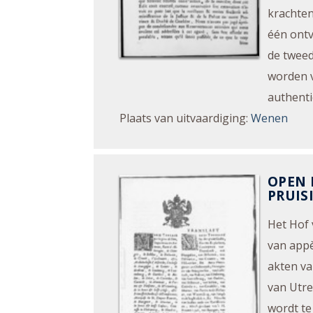
krachten
één ontv
de tweed
worden v
authenti
Plaats van uitvaardiging
:
Wenen
OPEN 
PRUIS
Het Hof 
van appè
akten va
van Utre
wordt te