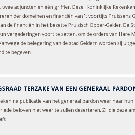
, twee adjuncten en één griffier. Deze "Koninklijke Rekenk
reren der domeinen en financiën van 't voortijts Pruissens 
an de financiën in het bezette Pruisisch Opper-Gelder. De S
un vergaderingen voort te zetten, om de orders van Hare Maj
Vanwege de belegering van de stad Geldern worden zij uitg
d te begeven.
GSRAAD TERZAKE VAN EEN GENERAAL PARDO
s weken na publicatie van het generaal pardon weer naar hu
er ede beloven niet weer te zullen deserteren. Zij die deze 
ft.