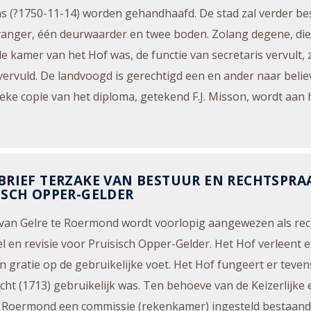
s (?1750-11-14) worden gehandhaafd. De stad zal verder be
anger, één deurwaarder en twee boden. Zolang degene, die 
e kamer van het Hof was, de functie van secretaris vervult, z
ervuld. De landvoogd is gerechtigd een en ander naar belie
eke copie van het diploma, getekend F.J. Misson, wordt aan
BRIEF TERZAKE VAN BESTUUR EN RECHTSPRA
ISCH OPPER-GELDER
van Gelre te Roermond wordt voorlopig aangewezen als rec
l en revisie voor Pruisisch Opper-Gelder. Het Hof verleent er
n gratie op de gebruikelijke voet. Het Hof fungeert er teven
cht (1713) gebruikelijk was. Ten behoeve van de Keizerlijke e
 Roermond een commissie (rekenkamer) ingesteld bestaande