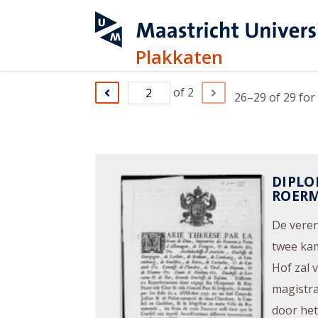
Plakkaten
of 2
26–29 of 29
fo
DIPLO
ROER
De veren
twee kam
Hof zal 
magistra
door het