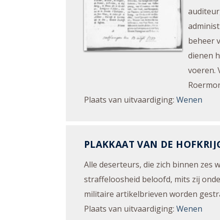
auditeur
administ
beheer v
dienen h
voeren. 
Roermon
Plaats van uitvaardiging
:
Wenen
PLAKKAAT VAN DE HOFKRIJ
Alle deserteurs, die zich binnen ze
straffeloosheid beloofd, mits zij ond
militaire artikelbrieven worden gestra
Plaats van uitvaardiging
:
Wenen